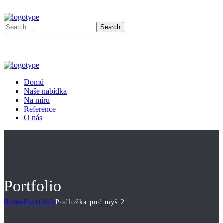
Domů
Naše nabídka
Na míru
Reference
O nás
Portfolio
Home
Portfolio
Podložka pod myš 2