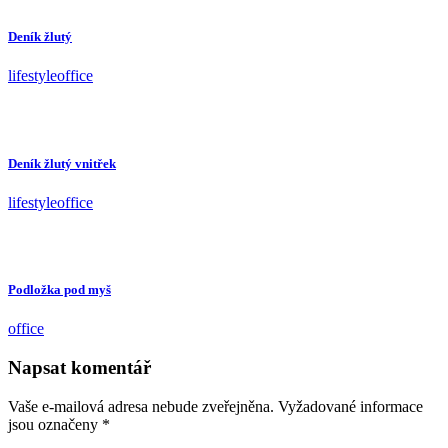
Deník žlutý
lifestyle
office
Deník žlutý vnitřek
lifestyle
office
Podložka pod myš
office
Napsat komentář
Vaše e-mailová adresa nebude zveřejněna.
Vyžadované informace
jsou označeny
*