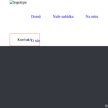
Domů
Naše nabídka
Na míru
Kontakt
O nás
H