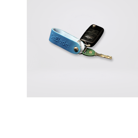
Klíčenka
lifestyle
Deník žlutý vnitřek
lifestyle
office